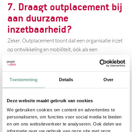
7. Draagt outplacement bij
aan duurzame
inzetbaarheid?
Zeker. Outplacement toont dat een organisatie inzet
op ontwikkeling en mobiliteit, óók als een
arbeidsrelatie eindigt. Het past bij modern
werkgeverschap en draagt bij aan een cultuur waarin
medewerkers weten dat hun groei en welzijn serieus
Toestemming
Details
Over
worden genomen.
Deze website maakt gebruik van cookies
Veelgestelde vragen
We gebruiken cookies om content en advertenties te
personaliseren, om functies voor social media te bieden
over outplacement
en om ons websiteverkeer te analyseren. Ook delen we
informatie over uw gebruik van onze site met onze