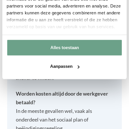
Hoe lang duurt een gemiddeld traject?
partners voor social media, adverteren en analyse. Deze
Meestal tussen de 3 en 9 maanden,
partners kunnen deze gegevens combineren met andere
afhankelijk van de situatie en de
informatie die u aan ze heeft verstrekt of die ze hebben
verzameld op basis van uw gebruik van hun services.
arbeidsmarkt.
Kan outplacement ook bij tijdelijke
Alles toestaan
contracten?
Ja, mits er duidelijke afspraken zijn. Het kan
Aanpassen
medewerkers helpen hun volgende stap
sneller te vinden.
Worden kosten altijd door de werkgever
betaald?
In de meeste gevallen wel, vaak als
onderdeel van het sociaal plan of
beëindigingsregeling.