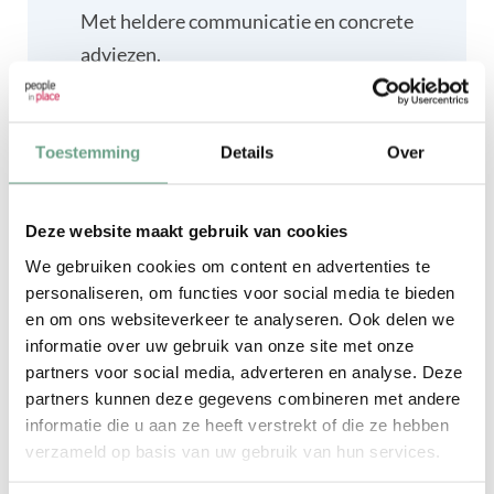
Met heldere communicatie en concrete
adviezen.
We hebben ervaring met diverse
uitdagingen
Toestemming
Details
Over
Denk aan restklachten, neurodiversiteit
en gedragsprofielen.
Deze website maakt gebruik van cookies
We gebruiken cookies om content en advertenties te
Altijd maatwerk – geen
personaliseren, om functies voor social media te bieden
standaardoplossing
en om ons websiteverkeer te analyseren. Ook delen we
informatie over uw gebruik van onze site met onze
Afgestemd op persoonlijkheid, functie,
partners voor social media, adverteren en analyse. Deze
omgeving én tempo.
partners kunnen deze gegevens combineren met andere
informatie die u aan ze heeft verstrekt of die ze hebben
verzameld op basis van uw gebruik van hun services.