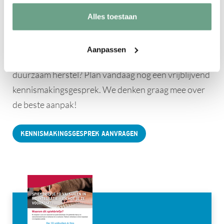
Ben je op zoek naar een
Alles toestaan
jobcoach?
Is je werknemer bijna hersteld en wil je hem of haar
Aanpassen
op de werkplek verder ondersteunen richting
duurzaam herstel? Plan vandaag nog een vrijblijvend
kennismakingsgesprek. We denken graag mee over
de beste aanpak!
KENNISMAKINGSGESPREK AANVRAGEN