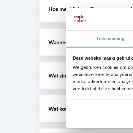
Hoe meet ik het effect van persoonl
Toestemming
Wanneer schakel ik externe begelei
Deze website maakt gebruik
We gebruiken cookies om cont
websiteverkeer te analyseren
Wat zijn de voordelen van coaching
media, adverteren en analys
verstrekt of die ze hebben v
Wat kost een traject voor persoonli