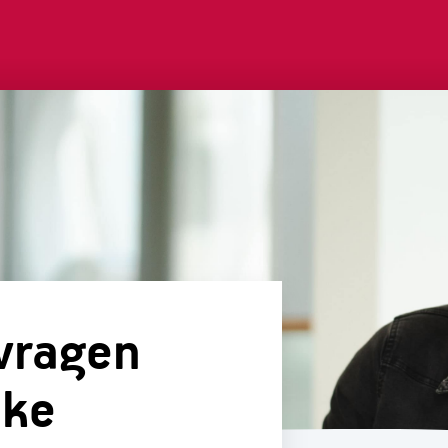
 vragen
jke