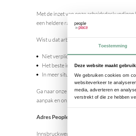
Met de inzet van onze arbeidsdeskundigen 
een heldere rapportage.
Wist u dat arbeidsdeskundig onderzoek:
Toestemming
Niet verplicht is, maar wel onmisbaar;
Het beste in een zo vroeg mogelijk stadi
Deze website maakt gebruik
In meer situaties kan worden toegepast, 
We gebruiken cookies om cont
websiteverkeer te analyseren
media, adverteren en analys
Ga naar onze
informatiepagina Arbeidsdes
verstrekt of die ze hebben v
aanpak en onze arbeidsdeskundigen.
Adres People in Place Rotterdam
Innsbruckweg 144