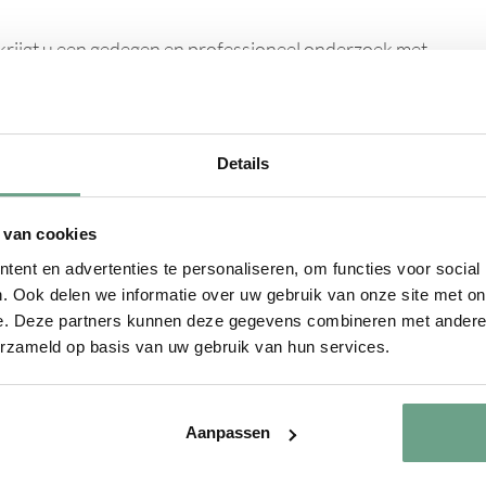
krijgt u een gedegen en professioneel onderzoek met
Details
um kan worden ingezet;
 van cookies
dan u denkt.
ent en advertenties te personaliseren, om functies voor social
. Ook delen we informatie over uw gebruik van onze site met on
e. Deze partners kunnen deze gegevens combineren met andere i
kundig onderzoek
en kom alles te weten over onze
erzameld op basis van uw gebruik van hun services.
Aanpassen