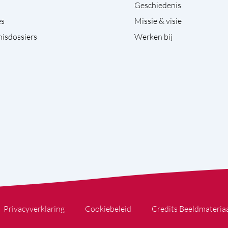
Geschiedenis
es
Missie & visie
isdossiers
Werken bij
Privacyverklaring
Cookiebeleid
Credits Beeldmateria