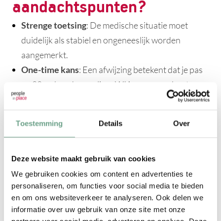
aandachtspunten?
Strenge toetsing
: De medische situatie moet
duidelijk als stabiel en ongeneeslijk worden
aangemerkt.
One-time kans
: Een afwijzing betekent dat je pas
na 88 weken de reguliere WIA-aanvraag kunt
doen.
Geen re-integratieverplichting
: Geen
Toestemming
Details
Over
terugkeerproces meer, dit past niet altijd bij ieders
situatie.
Deze website maakt gebruik van cookies
Bronnen
We gebruiken cookies om content en advertenties te
personaliseren, om functies voor social media te bieden
Ondernemen met Personeel
en om ons websiteverkeer te analyseren. Ook delen we
CNV
informatie over uw gebruik van onze site met onze