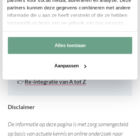
Organisatie en Personeel Rijk
partners voor social media, adverteren en analyse. Deze
partners kunnen deze gegevens combineren met andere
informatie die u aan ze heeft verstrekt of die ze hebben
verzameld op basis van uw gebruik van hun services.
📌
Wil je het hele re-integratieproces zien
in één overzichtelijk afbeelding?
Bekijk de complete tijdlijn met alle stappen,
Alles toestaan
sporen en veelgestelde vragen op onze
themapagina:
Aanpassen
👉
Re-integratie van A tot Z
Disclaimer​
De informatie op deze pagina is met zorg samengesteld
op basis van actuele kennis en online onderzoek naar