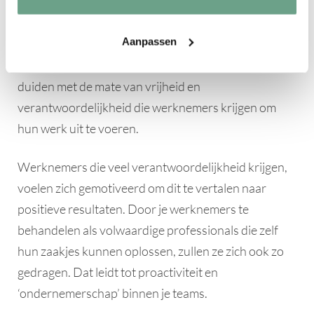
Werknemers presteren het beste wanneer ze
vertrouwen krijgen vanuit het management. Dat
Aanpassen
vertrouwen kun je niet duiden met de hoogte van het
inkomen of de functie op de werkvloer. Wel kun je dit
duiden met de mate van vrijheid en
verantwoordelijkheid die werknemers krijgen om
hun werk uit te voeren.
Werknemers die veel verantwoordelijkheid krijgen,
voelen zich gemotiveerd om dit te vertalen naar
positieve resultaten. Door je werknemers te
behandelen als volwaardige professionals die zelf
hun zaakjes kunnen oplossen, zullen ze zich ook zo
gedragen. Dat leidt tot proactiviteit en
‘ondernemerschap’ binnen je teams.