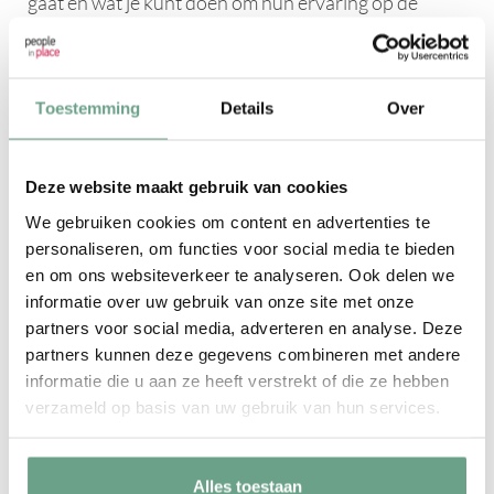
gaat en wat je kunt doen om hun ervaring op de
werkvloer nog verder te verbeteren.
Door nu en dan een goed gesprek in te plannen, laat
Toestemming
Details
Over
je zien dat je je werknemers waardeert en dat je je
wilt inzetten om hun
loopbaanontwikkeling
te
Deze website maakt gebruik van cookies
bevorderen. Werknemers voelen zich hierdoor vrij
We gebruiken cookies om content en advertenties te
om te delen wat ze belangrijk vinden. Wellicht willen
personaliseren, om functies voor social media te bieden
ze meer verantwoordelijkheden, een cursus volgen
en om ons websiteverkeer te analyseren. Ook delen we
of hebben ze goede ideeën die het bedrijf verder
informatie over uw gebruik van onze site met onze
helpen. Als werkgever kun jij dit vervolgens
partners voor social media, adverteren en analyse. Deze
partners kunnen deze gegevens combineren met andere
faciliteren.
informatie die u aan ze heeft verstrekt of die ze hebben
verzameld op basis van uw gebruik van hun services.
4. Geef je personeel vrijheid en
verantwoordelijkheid
Alles toestaan