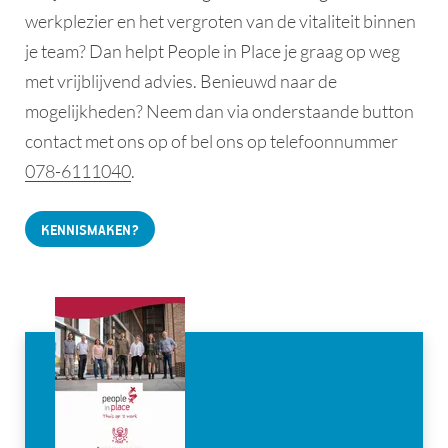
werkplezier en het vergroten van de vitaliteit binnen
je team? Dan helpt People in Place je graag op weg
met vrijblijvend advies. Benieuwd naar de
mogelijkheden? Neem dan via onderstaande button
contact met ons op of bel ons op telefoonnummer
078-6111040
.
KENNISMAKEN?