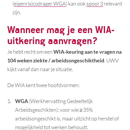
(
eigenrisicodrager WGA
) kan ook
spoor 3
relevant
zijn.
Wanneer mag je een WIA-
uitkering aanvragen?
Je hebt recht om een
WIA‑keuring aan te vragen na
104 weken ziekte / arbeidsongeschiktheid
. UWV
kijkt vanaf dan naar je situatie.
De WIA kent twee hoofdvormen:
WGA​
(Werkhervatting Gedeeltelijk
Arbeidsgeschikten): voor wie ≥ 35%
arbeidsongeschikt is, maar uitzicht op herstel of
mogelijkheid tot werken behoudt.