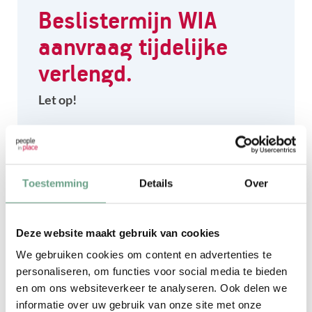
Beslistermijn WIA
aanvraag tijdelijke
verlengd.
Let op!
De beslistermijn van uitkeringsinstantie
UWV wordt tijdelijk verlengd van acht naar
zestien weken. De organisatie kampt met
Toestemming
Details
Over
grote achterstanden, waardoor mensen die
een WIA-uitkering of een herbeoordeling
Deze website maakt gebruik van cookies
willen, vaak veel langer wachten.
We gebruiken cookies om content en advertenties te
personaliseren, om functies voor social media te bieden
en om ons websiteverkeer te analyseren. Ook delen we
NAAR NIEUWSBERICHT
informatie over uw gebruik van onze site met onze