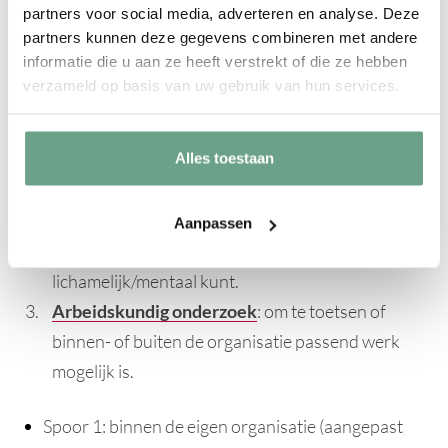
partners voor social media, adverteren en analyse. Deze
Hoe werkt het re-
partners kunnen deze gegevens combineren met andere
informatie die u aan ze heeft verstrekt of die ze hebben
integratietraject in het
verzameld op basis van uw gebruik van hun services.
kort?
Alles toestaan
Plan van Aanpak
: meteen opstarten, met
werkgever, werknemer en bedrijfsarts.
Medisch onderzoek / Functionele
Aanpassen
Mogelijkhedenlijst (FML)
: vastleggen wat je
lichamelijk/mentaal kunt.
Arbeidskundig onderzoek
: om te toetsen of
binnen- of buiten de organisatie passend werk
mogelijk is.
Spoor 1: binnen de eigen organisatie (aangepast